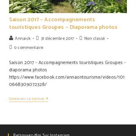
Saison 2017 – Accompagnements
touristiques Groupes – Diaporama photos
Post
Post
Auteur/autrice
Annaick
31 décembre 2017
Non classé
published:
category:
de
Post
0 commentaire
la
comments:
publication :
Saison 2017 - Accompagnements touristiques Groupes -
diaporama photos
https://www.facebook.com/annaontourisme/videos/101
0668309072328/
Saison
Continuer La Lecture
2017
–
Accompagnements
Touristiques
Groupes
–
Diaporama
Retrouvez-Moi Sur Instagram